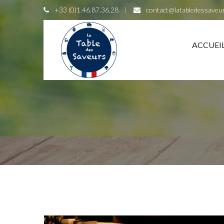
+33 (0)1.46.87.36.28
contact@latabledessaveu
ACCUEI