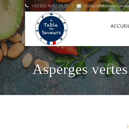
+33 (0)1.46.87.36.28
contact@latabledessaveu
ACCUEI
Asperges vertes
N