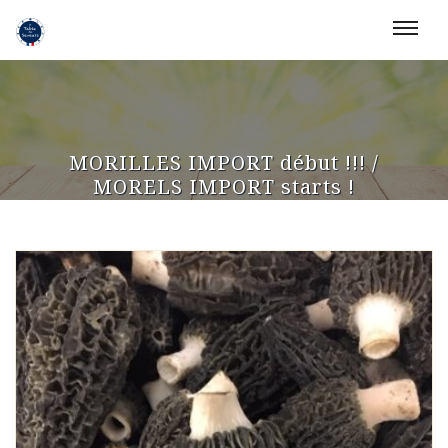
MORILLES IMPORT début !!! /
MORELS IMPORT starts !