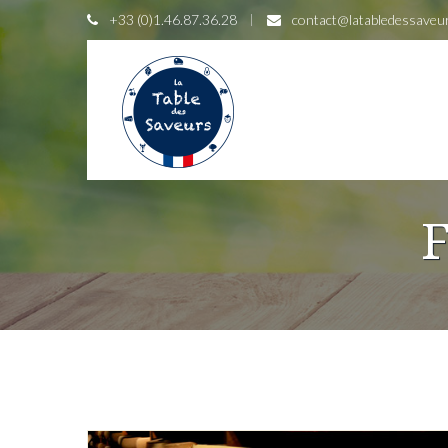
+33 (0)1.46.87.36.28
contact@latabledessaveu
F