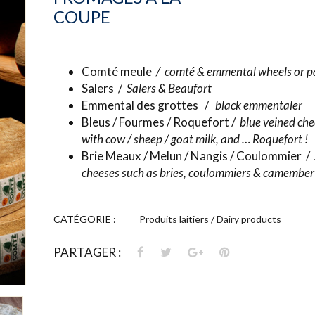
COUPE
Comté meule
/ comté & emmental wheels or p
Salers /
Salers & Beaufort
Emmental des grottes /
black emmentaler
Bleus / Fourmes / Roquefort /
blue veined ch
with cow / sheep / goat milk, and … Roquefort !
Brie Meaux / Melun / Nangis / Coulommier /
cheeses such as bries, coulommiers & camember
CATÉGORIE :
Produits laitiers / Dairy products
PARTAGER :